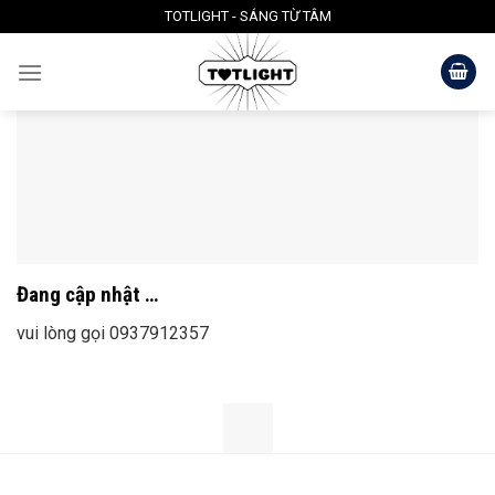
Skip
TOTLIGHT - SÁNG TỪ TÂM
to
content
Đang cập nhật …
vui lòng gọi 0937912357